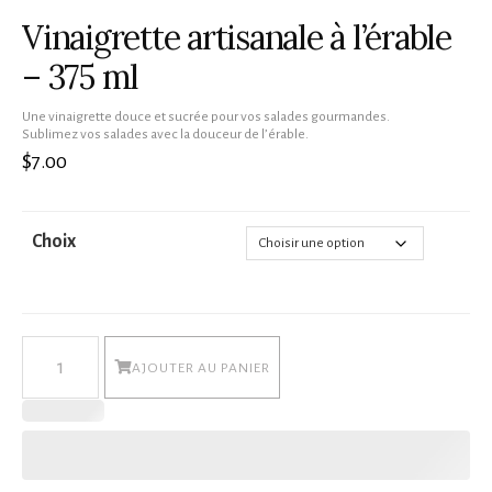
Vinaigrette artisanale à l’érable
– 375 ml
Une vinaigrette douce et sucrée pour vos salades gourmandes.
Sublimez vos salades avec la douceur de l’érable.
$
7.00
Choix
quantité
AJOUTER AU PANIER
de
Vinaigrette
artisanale
à