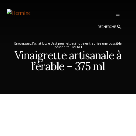
Skip
Skip
to
to
content
footer
Recherche
Encouragez l’achat locale c’est permettre à notre entreprise une possible
pérennité… MERCI
Vinaigrette artisanale à
l’érable – 375 ml