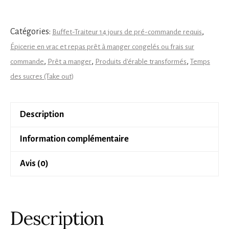
l’érable
–
Catégories:
,
Buffet-Traiteur 14 jours de pré-commande requis
375
Épicerie en vrac et repas prêt à manger congelés ou frais sur
ml
,
,
,
commande
Prêt a manger
Produits d'érable transformés
Temps
des sucres (Take out)
Description
Information complémentaire
Avis (0)
Description