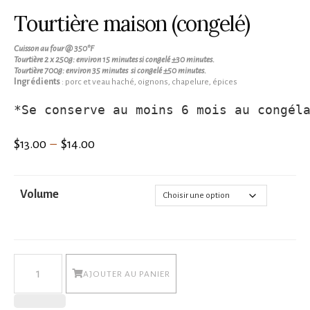
Tourtière maison (congelé)
Cuisson au four @ 350°F
Tourtière 2 x 250g: environ 15 minutes si congelé ±30 minutes.
Tourtière 700g: environ 35 minutes si congelé ±50 minutes.
Ingrédients
: porc et veau haché, oignons, chapelure, épices
*Se conserve au moins 6 mois au congél
Plage
$
$
13.00
–
14.00
de
prix :
Volume
$13.00
à
$14.00
quantité
AJOUTER AU PANIER
de
Tourtière