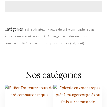
maison
(congelé)
Catégories:
,
Buffet-Traiteur 14 jours de pré-commande requis
Épicerie en vrac et repas prêt à manger congelés ou frais sur
,
,
commande
Prêt a manger
Temps des sucres (Take out)
Nos catégories