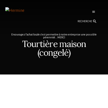
Skip
Skip
to
to
content
footer
Recherche
Encouragez l’achat locale c’est permettre à notre entreprise une possible
pérennité… MERCI
Tourtière maison
(congelé)