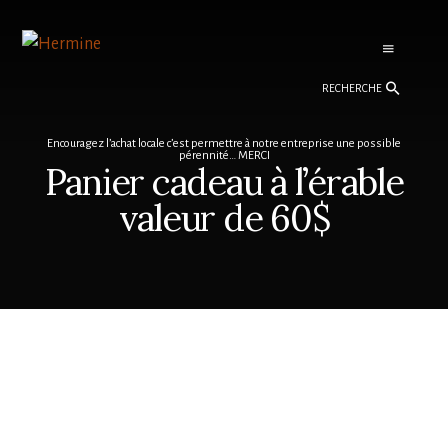
Skip
Skip
to
to
content
footer
Recherche
Encouragez l’achat locale c’est permettre à notre entreprise une possible
pérennité… MERCI
Panier cadeau à l’érable
valeur de 60$