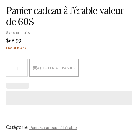
Panier cadeau à l’érable valeur
de 60$
8 à 10 produits.
$
68.99
Produit taxable
quantité
AJOUTER AU PANIER
de
Panier
cadeau
à
l’érable
valeur
de
Catégorie:
Paniers cadeaux à l'érable
60$