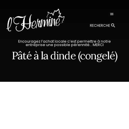
Skip
Skip
to
to
content
footer
Recherche
Encouragez l’achat locale c’est permettre à notre
entreprise une possible pérennité… MERCI
Pâté à la dinde (congelé)