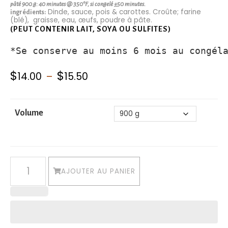
pâté 900 g: 40 minutes @ 350°F, si congelé ±50 minutes.
Dinde, sauce, pois & carottes. Croûte; farine
ingrédients:
(blé), graisse, eau, œufs, poudre à pâte.
(PEUT CONTENIR LAIT, SOYA OU SULFITES)
*Se conserve au moins 6 mois au congél
Plage
$
$
14.00
–
15.50
de
prix :
Volume
$14.00
à
$15.50
quantité
AJOUTER AU PANIER
de
Pâté
à
la