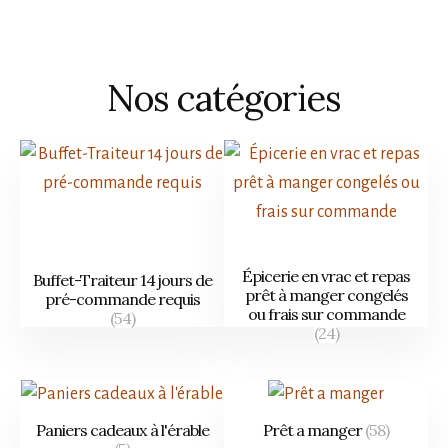
douz.
)
Nos catégories
Épicerie en vrac et repas
Buffet-Traiteur 14 jours de
prêt à manger congelés
pré-commande requis
ou frais sur commande
(54)
(24)
Paniers cadeaux à l'érable
Prêt a manger
(58)