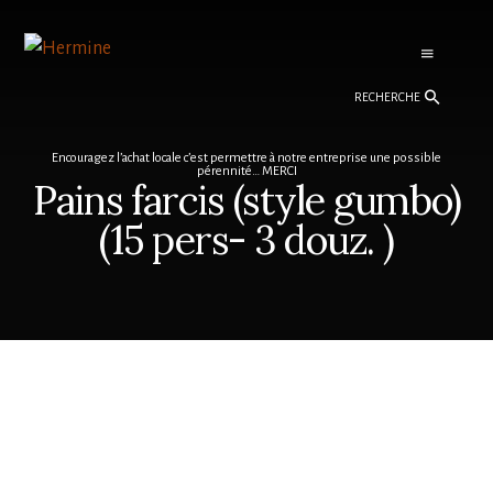
Skip
Skip
to
to
content
footer
Recherche
Encouragez l’achat locale c’est permettre à notre entreprise une possible
pérennité… MERCI
Pains farcis (style gumbo)
(15 pers- 3 douz. )