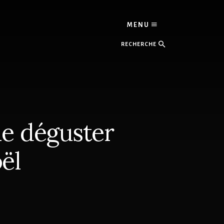
MENU
Recherche
 le déguster
ël