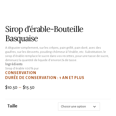
Sirop d’érable-Bouteille
Basquaise
A déguster simplement, sur les crêpes, pain grillé, pain doré, avec des
gaufres, sur les desserts, pouding chômeur à l’érable, etc. Substitution; le
sirop d’érable remplace le sucre dans vos recettes, pour une tasse de sucre,
diminuez la quantité de liquide d’environ ¼ de tasse.
Ingrédients
Sirop d’érable 100% pur
CONSERVATION
DURÉE DE CONSERVATION : 1 AN ET PLUS
Plage
$
$
10.50
–
15.50
de
prix :
Taille
$10.50
à