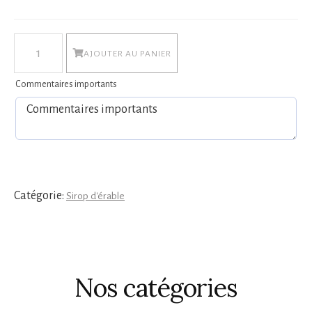
$15.50
quantité
AJOUTER AU PANIER
de
Sirop
Commentaires importants
d'érable-
Bouteille
Basquaise
Catégorie:
Sirop d'érable
Nos catégories