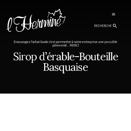
Skip
Skip
to
to
content
footer
Recherche
Encouragez l’achat locale c’est permettre à notre entreprise une possible
pérennité… MERCI
Sirop d’érable-Bouteille
Basquaise