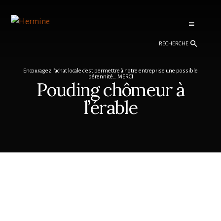
Skip
Skip
to
to
content
footer
Recherche
Encouragez l’achat locale c’est permettre à notre entreprise une possible
pérennité… MERCI
Pouding chômeur à
l’érable