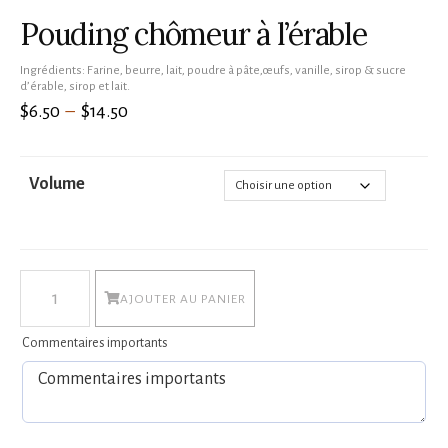
Pouding chômeur à l’érable
Ingrédients: Farine, beurre, lait, poudre à pâte,œufs, vanille, sirop & sucre
d’érable, sirop et lait.
Plage
$
$
6.50
–
14.50
de
prix :
Volume
$6.50
à
$14.50
quantité
AJOUTER AU PANIER
de
Pouding
Commentaires importants
chômeur
à
l’érable